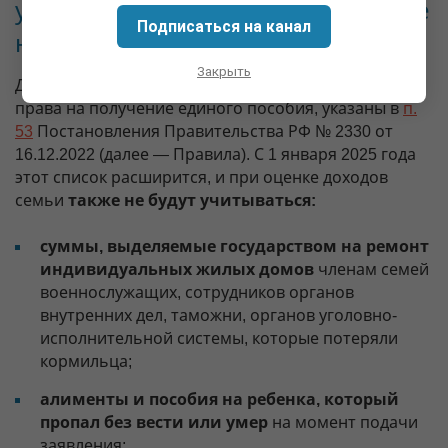
учитываемых доходов при оценке
Подписаться на канал
нуждаемости
Закрыть
Доходы, которые не учитываются при определении
права на получение единого пособия, указаны в
п.
53
Постановления Правительства РФ № 2330 от
16.12.2022 (далее — Правила). С 1 января 2025 года
этот список расширится, и при оценке доходов
семьи
также не будут учитываться:
суммы, выделяемые государством на ремонт
индивидуальных жилых домов
членам семей
военнослужащих, сотрудников органов
внутренних дел, таможни, органов уголовно-
исполнительной системы, которые потеряли
кормильца;
алименты и пособия на ребенка, который
пропал без вести или умер
на момент подачи
заявления;