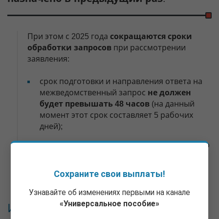
При этом с 2025 года
сокращаются сроки
обработки запросов
при рассмотрении
заявления:
срок подготовки и направления ответа на
межведомственный запрос
не должен
будет превышать 48 часов
(на данный
момент этот срок составляет 5 рабочих
дней);
при необходимости заявителю будет нужно
предоставить необходимые документы в
СФР
в течение 5 рабочих дней
(сейчас на
Сохраните свои выплаты!
это дается 10 рабочих дней).
Узнавайте об изменениях первыми на канале
«Универсальное пособие»
Изменения в перечне