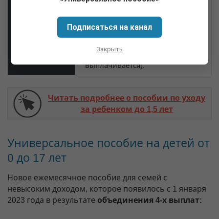
получатель без прекращения
отпуска по уходу за ребенком
Подписаться на канал
возвращается к работе
на
неполный день
(при работе на
Закрыть
полный день пособие не
выплачивается).
Читать подробнее о пособии по уходу
за ребенком до 1,5 лет
Универсальное пособие на детей от
0 до 17 лет
Новое ежемесячное пособие для семей с
невысоким доходом, которое появилось с 1 января
2023 года в результате
объединения 4-х выплат: