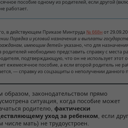
сячное пособие одному из родителей, если другой (вкл
не работает.
го, в действующем Приказе Минтруда
№ 668н
от 29.09.2
нии Порядка и условий назначения и выплаты государст
гражданам, имеющим детей»
указано, что для назначени
з родителей необходимо представить справку с места р
родителя, подтверждающую, что он не использует этот о
ает ежемесячное пособие, а если второй родитель не ра
ается, — справку из соцзащиты о неполучении данного 
м образом, законодательством прямо
усмотрена ситуация, когда пособие может
ачаться родителю,
фактически
ествляющему уход за ребенком
, если дру
ом числе мать) не трудоустроен.