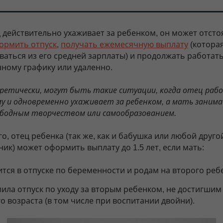
ц действительно ухаживает за ребенком, он может отсто
ормить отпуск
,
получать ежемесячную выплату
(которая
ваться из его средней зарплаты) и продолжать работат
ному графику или удаленно.
ретически, могут быть такие ситуации, когда отец раб
у и одновременно ухаживает за ребенком, а мать заним
ободным творчеством или самообразованием.
о, отец ребенка (так же, как и бабушка или любой друго
ик) может оформить выплату до 1.5 лет, если мать:
тся в отпуске по беременности и родам на второго реб
ила отпуск по уходу за вторым ребенком, не достигшим 
о возраста (в том числе при воспитании двойни).