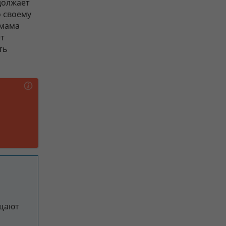
должает
о своему
 мама
ет
ть
ещают