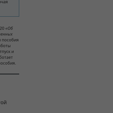
ючая
020
«Об
венных
я пособия
аботы
тпуск и
ботает
пособия.
гой