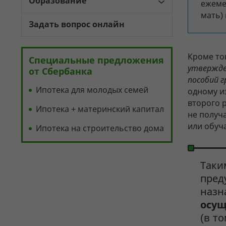
Образование
ежеме
мать) 
Задать вопрос онлайн
Кроме то
Специальные предложения
утвержде
от Сбербанка
пособий 
Ипотека для молодых семей
одному и
второго 
Ипотека + материнский капитал
не получ
или обуч
Ипотека на строительство дома
Таки
пред
назн
осущ
(в т