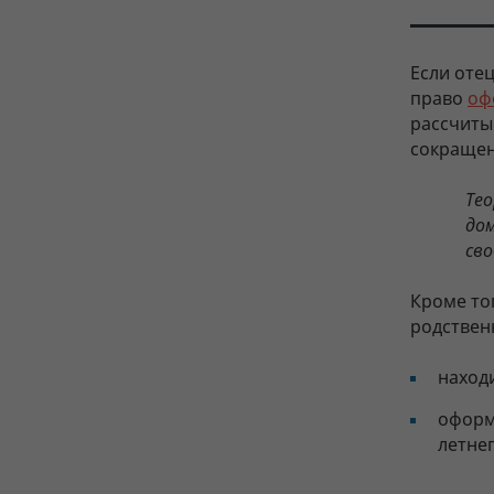
Если оте
право
оф
рассчиты
сокращен
Тео
дом
св
Кроме тог
родственн
находи
оформ
летнег