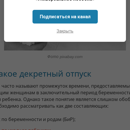
Подписаться на канал
Закрыть
Фото pixabay.com
акое декретный отпуск
 часто называют промежуток времени, предоставляемы
им женщинам в заключительный период беременности
 ребенка. Однако такое понятие является слишком об
обходимо рассматривать как две составляющих:
 по беременности и родам (БиР);