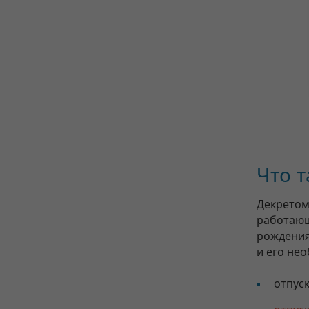
Что т
Декретом
работающ
рождения
и его не
отпуск