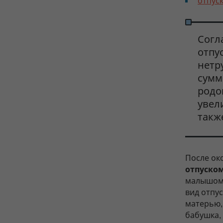
отпуск
Согл
отпу
нетр
сумм
родо
увел
такж
После ок
отпуском
малышо
вид отпу
матерью,
бабушка,