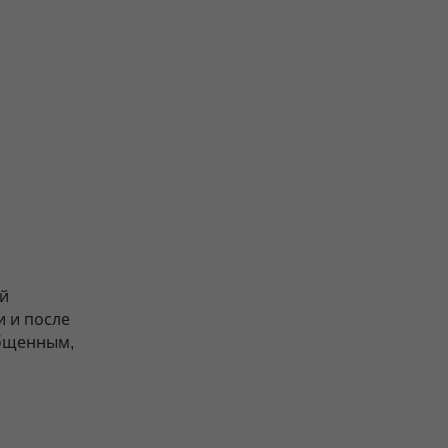
й
 и после
общенным,