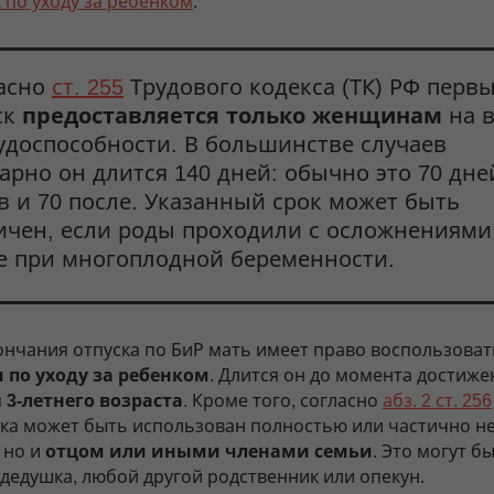
 по уходу за ребенком
.
асно
ст. 255
Трудового кодекса (ТК) РФ перв
ск
предоставляется только женщинам
на 
удоспособности. В большинстве случаев
арно он длится 140 дней: обычно это 70 дне
в и 70 после. Указанный срок может быть
ичен, если роды проходили с осложнениями,
е при многоплодной беременности.
ончания отпуска по БиР мать имеет право воспользоват
 по уходу за ребенком
. Длится он до момента достиже
м
3-летнего возраста
. Кроме того, согласно
абз. 2 ст. 256
ска может быть использован полностью или частично не
 но и
отцом или иными членами семьи
. Это могут б
 дедушка, любой другой родственник или опекун.