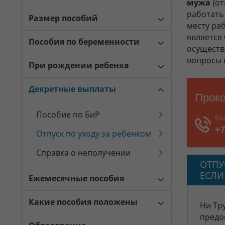
мужа
(от
работать
Размер пособий
месту ра
является
Пособия по беременности
осуществл
вопросы
При рождении ребенка
Декретные выплаты
Пособие по БиР
Отпуск по уходу за ребенком
Справка о неполучении
ОТПУ
ЕСЛИ
Ежемесячные пособия
Какие пособия положены
Ни Тр
предо