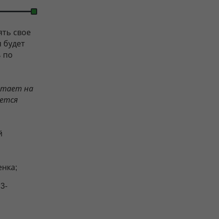
ять свое
 будет
ь по
отает на
ается
й
енка;
3-