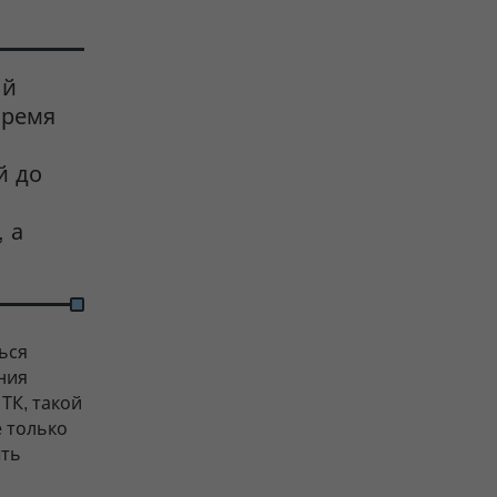
ый
время
й до
 а
ься
ния
ТК, такой
 только
ыть