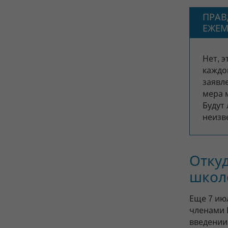
ПРАВ
ЕЖЕМ
Нет, э
каждо
заявле
мера 
Будут
неизв
Откуд
школе
Еще 7 ию
членами 
введении