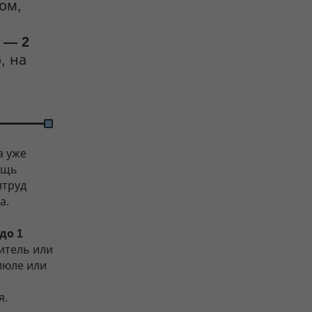
ом,
е
 — 2
, на
а уже
ощь
нтруд
а.
до 1
итель или
июле или
я.