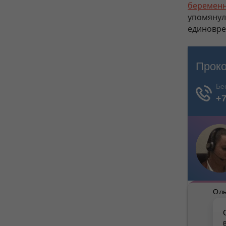
беремен
упомянул
единовр