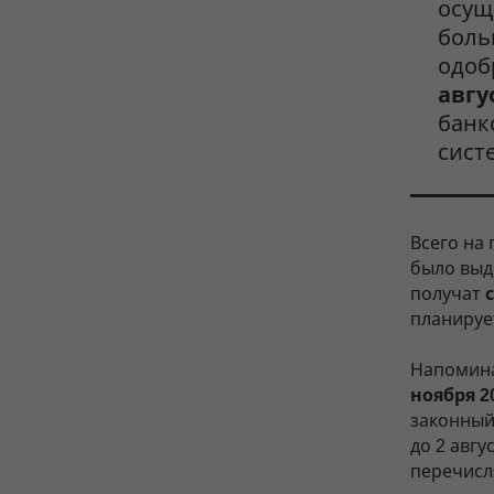
осущ
боль
одоб
авгу
банк
сист
Всего на
было вы
получат
планируе
Напомина
ноября 2
законный
до 2 авгу
перечис