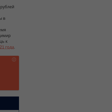
 рублей
ы в
емя
димир
щь к
021 года
.