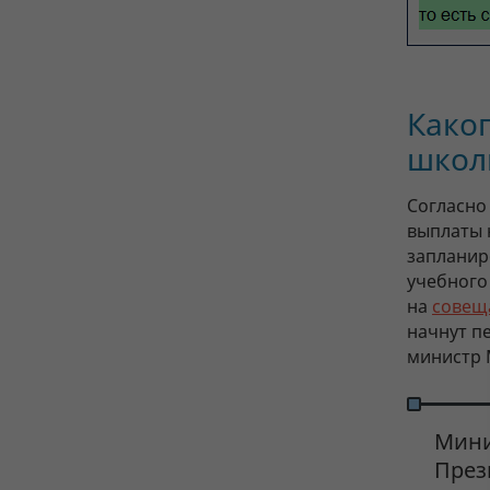
Каког
школ
Согласно
выплаты 
запланиро
учебного
на
совещ
начнут п
министр
Мини
През