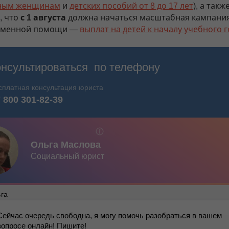
ным женщинам
и
детских пособий от 8 до 17 лет
), а такж
, что
с 1 августа
должна начаться масштабная кампани
еменной помощи —
выплат на детей к началу учебного г