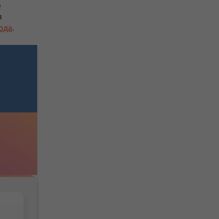
е
я
ода
.