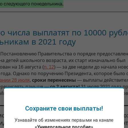
о числа выплатят по 10000 руб
ьникам в 2021 году
 Постановлению Правительства о порядке предоставле
на детей школьного возраста, их старт изначально был
ван на 16 августа (
п. 12
) — за две недели до начала нов
 года. Однако по поручению Президента, которое было 
ании 28 июля
,
сроки перенесены
— выплаты действите
еречислять раньше —
со 2 августа!
31 июля 2021 года п
 Михаил Мишустин
подписал
соответствующее Постанов
Сохраните свои выплаты!
стр труда и соцзащиты Антон Котяков дол
Узнавайте об изменениях первыми на канале
иденту, что технически все готово к тому, ч
«Универсальное пособие»