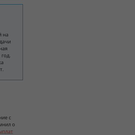
й на
дачи
нная
 год.
ка
т.
ние с
мнил о
ыплат