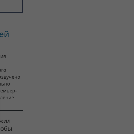
лей
ния
ого
озвучено
льно
ремьер-
ление.
ожил
тобы