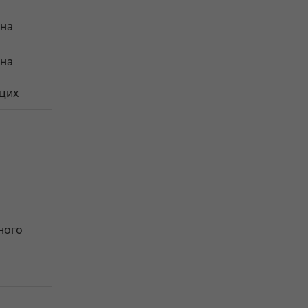
 на
 на
щих
ного