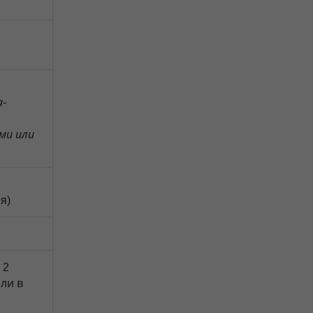
а-
ми или
я)
 2
ли в