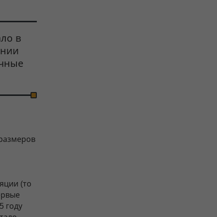
ло в
ении
ичные
 размеров
яции (то
ервые
5 году