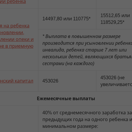
ии ребенка
15512,65 или
14497,80 или 110775*
118529,25*
я на ребенка
ыновлении,
* Выплата в повышенном размере
влении опеки и
производится при усыновлении ребенк
че в приемную
инвалида, ребенка старше 7 лет или
нескольких детей, являющихся братья
сестрами (на каждого)
453026 (не
нский капитал
453026
увеличиваетс
Ежемесячные выплаты
40% от среднемесячного заработка за
предыдущих года на одного ребенка и
минимальном размере: