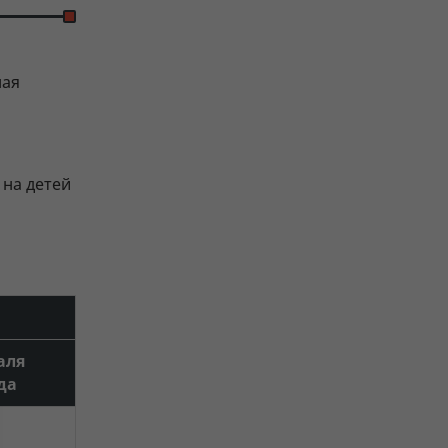
ная
 на детей
аля
да