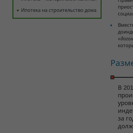
Прави
приос
Ипотека на строительство дома
социа
Вместо
доинд
«дого
котор
Разме
В 20
прои
уров
инде
за г
долж