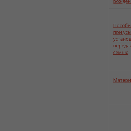
рожден
Пособи
при ус
устано
переда
семью
Матери