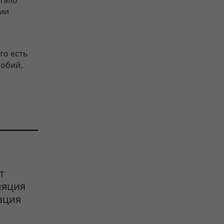
тало
ции
то есть
собий,
т
ляция
ация