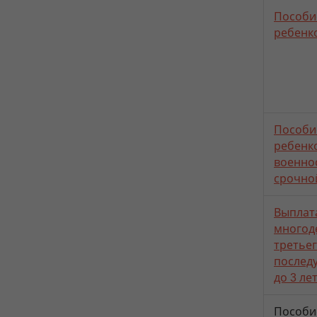
Пособие
ребенк
Пособие
ребенк
военно
срочно
Выплат
многод
третьег
послед
до 3 ле
Пособи