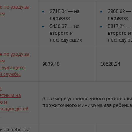
 по уходу за
2718,34 — на
2908,62 —
ом
первого;
первого;
5436,67 — на
5817,24 —
второго и
второго и
последующих
последую
 по уходу за
ом
9839,48
10528,24
служащего
й службы
а
етным на
В размере установленного региональ
о и
прожиточного минимума для ребенка
ующих детей
т
е на ребенка