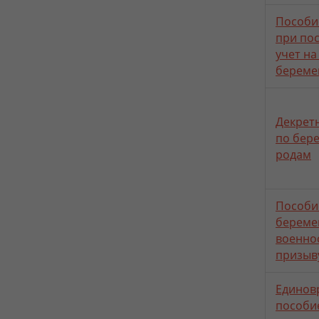
Пособи
при пос
учет на
береме
Декрет
по бер
родам
Пособи
береме
военно
призыв
Единов
пособи