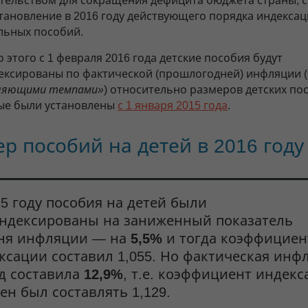
тельством для сокращения дефицита бюджета страны, с
тановление в 2016 году действующего порядка индекса
льных пособий.
 этого с 1 февраля 2016 года детские пособия будут
ексированы по фактической (прошлогодней) инфляции (
няющими темпами»
) относительно размеров детских по
ые были установлены
с 1 января 2015 года
.
р пособий на детей в 2016 году
15 году пособия на детей были
ндексированы на заниженный показатель
ня инфляции — на
5,5%
и тогда коэффициен
ксации составил 1,055. Но фактическая инф
од составила
12,9%
, т.е. коэффициент индекс
ен был составлять 1,129.