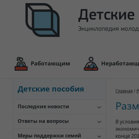
Работающим
Неработаю
Детские пособия
Главная
/
Р
Разм
Последние новости
Ответы на вопросы
В услови
экономич
Меры поддержки семей
конце 20