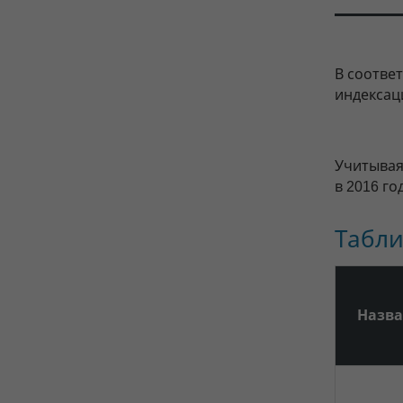
В соотве
индексац
Учитывая
в 2016 год
Табли
Назва