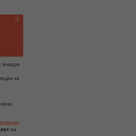
:
1 января
ляции за
ровне
регионах
лат
на