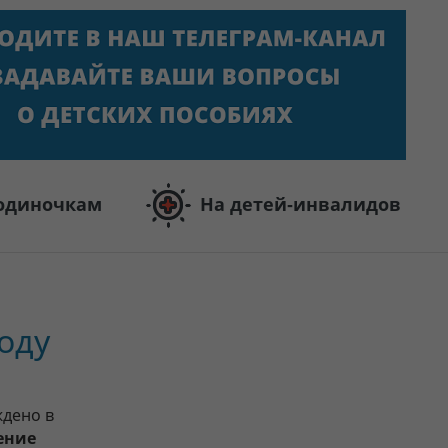
одиночкам
На детей-инвалидов
оду
ждено в
ение