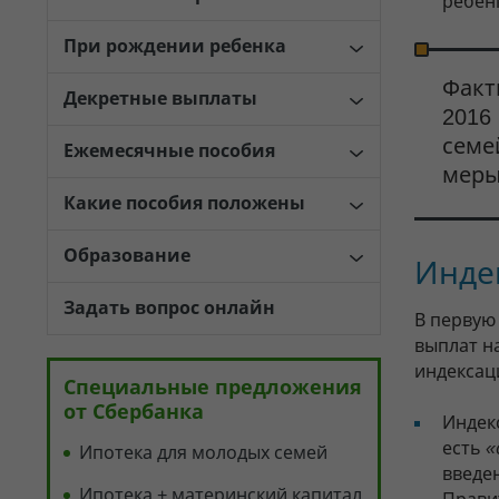
ребен
При рождении ребенка
Факт
Декретные выплаты
2016
семе
Ежемесячные пособия
меры
Какие пособия положены
Образование
Инде
Задать вопрос онлайн
В первую
выплат на
индексац
Специальные предложения
от Сбербанка
Индек
есть
«
Ипотека для молодых семей
введен
Ипотека + материнский капитал