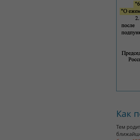
Как 
Тем роди
ближайше