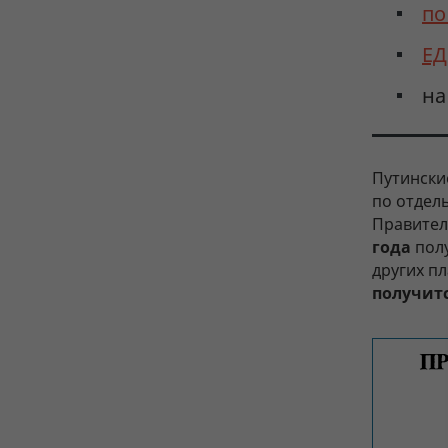
по
ЕД
на
Путинские
по отдел
Правите
года
полу
других п
получит