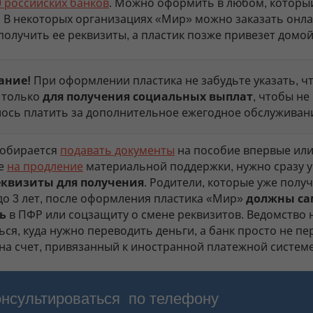
0 российских банков
. Можно оформить в любом, которы
. В некоторых организациях «Мир» можно заказать онла
получить ее реквизиты, а пластик позже привезет домой
ание!
При оформлении пластика не забудьте указать, ч
 только
для получения социальных выплат
, чтобы не
ось платить за дополнительное ежегодное обслуживан
 собирается
подавать документы
на пособие впервые или
ие
на продление
материальной поддержки, нужно сразу у
еквизиты для получения
. Родители, которые уже полу
до 3 лет, после оформления пластика «Мир»
должны с
ь
в ПФР или соцзащиту о смене реквизитов. Ведомство 
ься, куда нужно переводить деньги, а банк просто не п
 на счет, привязанный к иностранной платежной системе