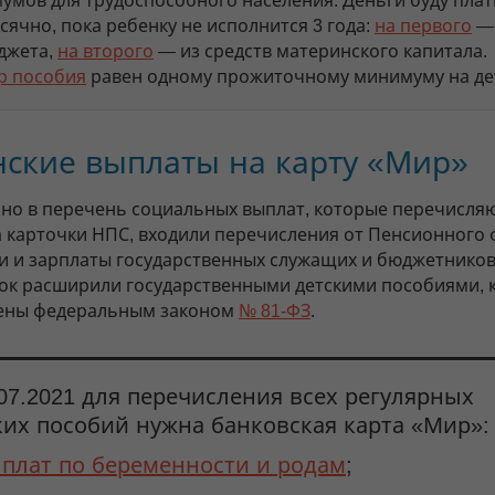
умов для трудоспособного населения. Деньги буду плат
ячно, пока ребенку не исполнится 3 года:
на первого
— 
джета,
на второго
— из средств материнского капитала.
р пособия
равен одному прожиточному минимуму на де
нские выплаты на карту «Мир»
но в перечень социальных выплат, которые перечисля
а карточки НПС, входили перечисления от Пенсионного 
и и зарплаты государственных служащих и бюджетников
сок расширили государственными детскими пособиями, 
ены федеральным законом
№ 81-ФЗ
.
.07.2021 для перечисления всех регулярных
ких пособий нужна банковская карта «Мир»:
плат по беременности и родам
;