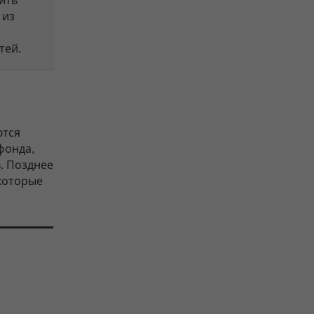
ить
из
тей.
ются
фонда,
. Позднее
которые