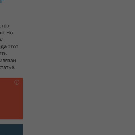
ство
». Но
на
ода
этот
ять
ривязан
статье.