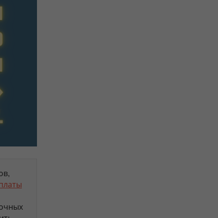
ов,
платы
точных