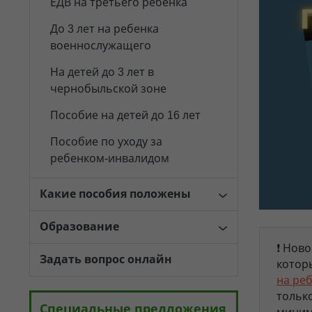
ЕДВ на третьего ребенка
До 3 лет на ребенка
военнослужащего
На детей до 3 лет в
чернобыльской зоне
Пособие на детей до 16 лет
Пособие по уходу за
ребенком-инвалидом
Какие пособия положены
Образование
❗ Нов
Задать вопрос онлайн
котор
на ре
тольк
Специальные предложения