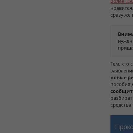
более 15
нравится
сразу же 
Вним
нужен
пришл
Тем, кто
заявлен
новые р
пособия 
сообщит
разбират
средства