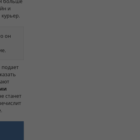
й больше
йн и
 курьер.
то он
ие.
 подает
казать
чают
ами
не станет
еречислит
.