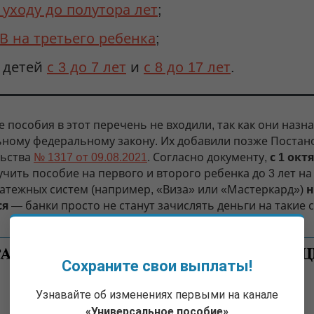
 уходу до полутора лет
;
В на третьего ребенка
;
 детей
с 3 до 7 лет
и
с 8 до 17 лет
.
 пособия в этот перечень не входили, так как они назн
ьному федеральному закону. Их добавили позже Поста
льства
№ 1317 от 09.08.2021
. Согласно документу,
с 1 окт
чить пособие на первого и второго ребенка до 3 лет на
латежных систем (например, «Виза» или «Мастеркард»)
н
ся
— банки просто не станут зачислять деньги на такие с
Сохраните свои выплаты!
Узнавайте об изменениях первыми на канале
«Универсальное пособие»