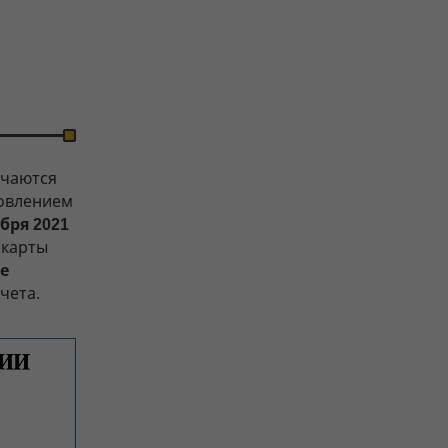
ачаются
новлением
ября 2021
 карты
е
чета.