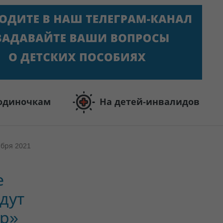
одиночкам
На детей-инвалидов
ября 2021
е
дут
ир»