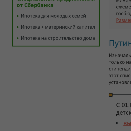
миним
от Сбербанка
ежемес
госбю
Ипотека для молодых семей
Разме
Ипотека + материнский капитал
Ипотека на строительство дома
Пути
Изначаль
только н
стипенди
этот спи
установл
С 01
детс
вы