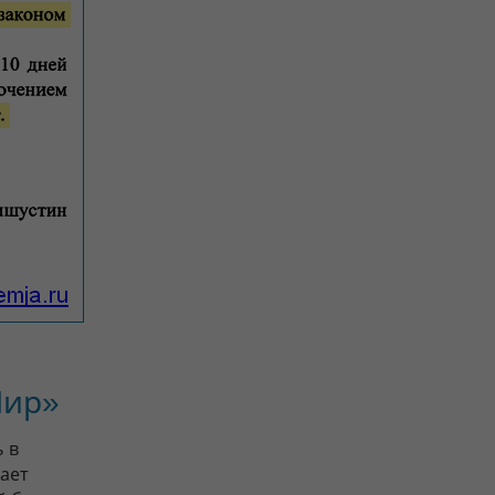
Мир»
 в
ает