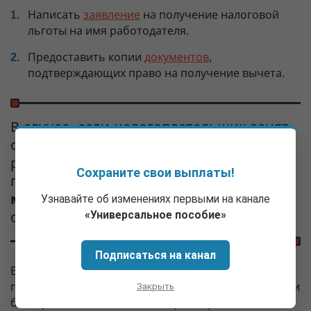
Написать
заявление
на получение налоговой
льготы на имя работодателя.
Предоставить копии
документов
,
подтверждающих право на получение вычета.
В случае, если налогоплательщик занят
одновременно у нескольких
работодателей, вычет по НДФЛ
Сохраните свои выплаты!
предоставляется
только по одному из
мест трудоустройства
— на выбор
Узнавайте об изменениях первыми на канале
«Универсальное пособие»
сотрудника.
Подписаться на канал
Если стандартные вычеты на детей не
Закрыть
предоставлялись работодателем в течение года или
были рассчитаны в меньшем размере, то