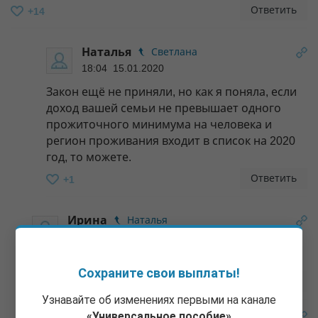
Ответить
+14
Наталья
Светлана
18:04 15.01.2020
Закон ещё не приняли, но как я поняла, если
доход вашей семьи не превышает одного
прожиточного минимума на человека и
регион проживания входит в список на 2020
год, то можете.
Ответить
+1
Ирина
Наталья
19:09 15.01.2020
А где посмотреть список регионов?
Сохраните свои выплаты!
Ответить
Узнавайте об изменениях первыми на канале
«Универсальное пособие»
Иринп
Наталья