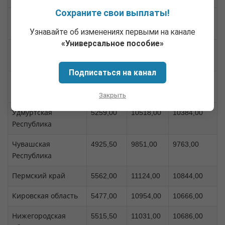
Сохраните свои выплаты!
Республика Марий
5207,50
10415,00
10067,00
Эл
Узнавайте об изменениях первыми на канале
«Универсальное пособие»
Республика
4898,00
9796,00
9378,00
Мордовия
Подписаться на канал
Республика
4856,50
9713,00
9668,00
Татарстан
Закрыть
Удмуртская
5259,00
10518,00
10384,00
Республика
Чувашская
4925,50
9851,00
9763,00
Республика
Пермский край
5562,00
11124,00
10844,00
Кировская область
5477,00
10954,00
10666,00
Нижегородская
5515,50
11031,00
10686,00