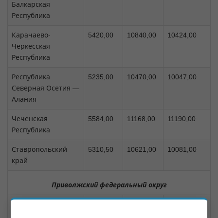
Балкарская
Республика
Карачаево-
5420,00
10840,00
10424,00
Черкесская
Республика
Республика
5235,00
10470,00
10047,00
Северная Осетия —
Алания
Чеченская
5584,00
11168,00
11190,00
Республика
Ставропольский
5310,50
10621,00
10081,00
край
Приволжский федеральный округ
Республика
5038,50
10077,00
10015,00
Башкортостан