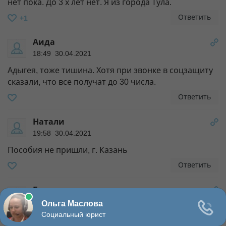
нет пока. До 3 х лет нет. Я из города Тула.
Ответить
+1
Аида
18:49 30.04.2021
Адыгея, тоже тишина. Хотя при звонке в соцзащиту
сказали, что все получат до 30 числа.
Ответить
Натали
19:58 30.04.2021
Пособия не пришли, г. Казань
Ответить
Гульшат
21:14 30.04.2021
Самарская область, пособия пришли 29 и 30 апреля