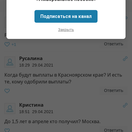
Скрыть всю ветку
Подписаться на канал
Марина
17:40 29.04.2021
Закрыть
Республика Коми, когда будут детские за май?
Ответить
+1
Русалина
18:29 29.04.2021
Когда будут выплаты в Красноярском крае? И есть
те, кому одобрили выплаты?
Ответить
Кристина
18:51 29.04.2021
До 1,5 лет в апреле кто получил? Москва.
Ответить