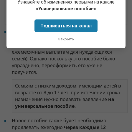
Узнавайте об изменениях первыми на канале
«Универсальное пособие»
Подписаться на канал
При этом первоначально планировалось, что
пособие от 8 до 17 лет придется продлевать
Закрыть
каждые 12 месяцев (аналогично другим
ежемесячным выплатам для нуждающихся
семей). Однако поскольку это пособие было
упразднено, переоформить его уже не
получится.
Семьям с низким доходом, имеющим детей в
возрасте от 8 до 17 лет, при истечении срока
назначения нужно подавать заявление
на
универсальное пособие
.
Новое пособие также будет необходимо
продлевать ежегодно
через каждые 12