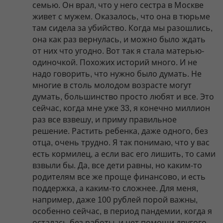
семью. Он врал, что у него сестра в Москве
живет с мужем. Оказалось, что она в тюрьме
там сидела за убийство. Когда мы разошлись,
она как раз вернулась, и можно было ждать
от них что угодно. Вот так я стала матерью-
одиночкой. Похожих историй много. И не
надо говорить, что нужно было думать. Не
многие в столь молодом возрасте могут
думать, большинство просто любят и все. Это
сейчас, когда мне уже 33, я конечно миллион
раз все взвешу, и приму правильное
решение. Растить ребенка, даже одного, без
отца, очень трудно. Я так понимаю, что у вас
есть кормилец, а если вас его лишить, то сами
взвыли бы. Да, все дети равны, но каким-то
родителям все же проще финансово, и есть
поддержка, а каким-то сложнее. Для меня,
например, даже 100 рублей порой важны,
особенно сейчас, в период пандемии, когда я
осталась без работы, и нет помощи другого