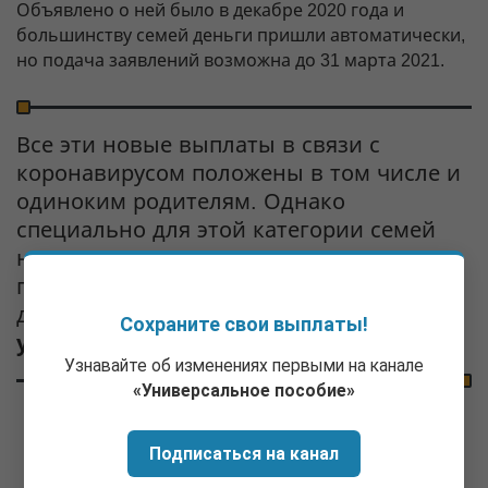
Объявлено о ней было в декабре 2020 года и
большинству семей деньги пришли автоматически,
но подача заявлений возможна до 31 марта 2021.
Все эти новые выплаты в связи с
коронавирусом положены в том числе и
одиноким родителям. Однако
специально для этой категории семей
никакие «антикризисные» меры
поддержки на 2020 и 2021 годы
дополнительно
пока не
Сохраните свои выплаты!
устанавливались
.
Узнавайте об изменениях первыми на канале
«Универсальное пособие»
Подписаться на канал