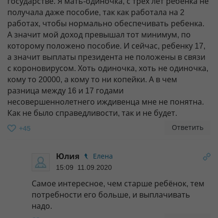
государстве. Я мать-одиночка, с трех лет ребенка не
получала даже пособие, так как работала на 2
работах, чтобы нормально обеспечивать ребенка.
А значит мой доход превышал тот минимум, по
которому положено пособие. И сейчас, ребенку 17,
а значит выплаты президента не положены в связи
с короновирусом. Хоть одиночка, хоть не одиночка,
кому то 20000, а кому то ни копейки. А в чем
разница между 16 и 17 годами
несовершеннолетнего иждивенца мне не понятна.
Как не было справедливости, так и не будет.
Ответить
+45
Юлия
Елена
15:09 11.09.2020
Самое интересное, чем старше ребёнок, тем
потребности его больше, и выплачивать
надо.