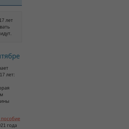
17 лет
ивать
идут.
нтябре
вает
17 лет:
торая
им
чины
 пособие
021 года