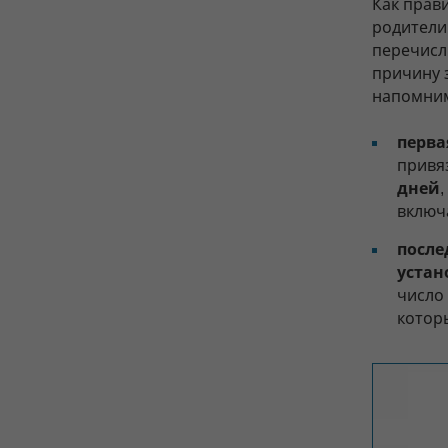
Как прави
родители
перечисл
причину з
напомним
перва
привя
дней
включ
посл
устан
число 
котор