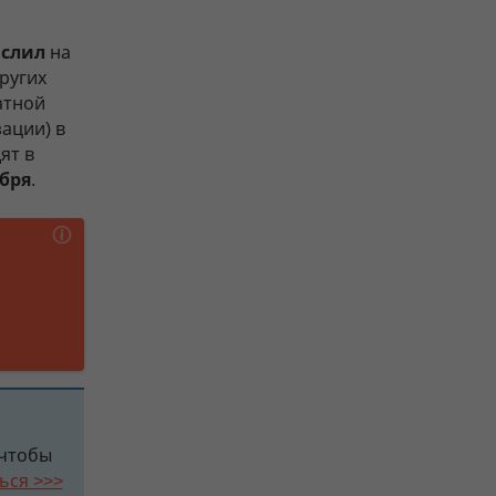
ислил
на
ругих
атной
ации) в
ят в
ября
.
 чтобы
ься >>>