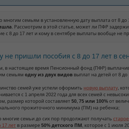
 многим семьям в установленную дату выплата от 8 до 
ришла
. Рассмотрим в этой статье, может ли ПФР задерж
е с 8 до 17 лет и кому в сентябре выплаты вообще не пр
 не пришли пособия с 8 до 17 лет в се
, в настоящее время Пенсионный фонд (ПФР) выплачи
ким семьям
одну из двух видов
выплат на детей от 8 до 
инство семей уже успели оформить
новую выплату
, ко
ивается с 1 апреля 2022 года для всех семей с невысок
ом, размер которой составляет
50, 75 или 100%
от вели
нального прожиточного минимума (ПМ) на ребенка;
о многие семьи до сих пор продолжают получать
старое
о 17 лет
в размере
50% детского ПМ
, которое с 1 июля 2