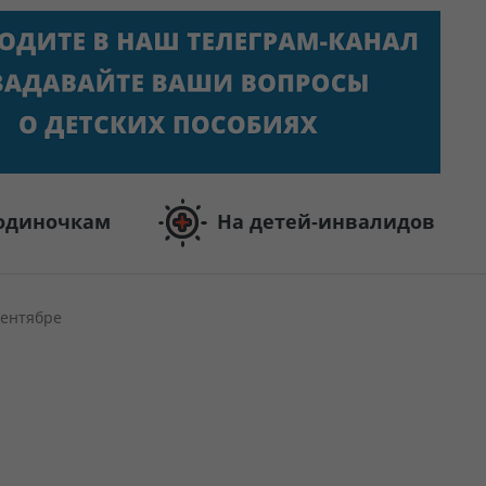
одиночкам
На детей-инвалидов
сентябре