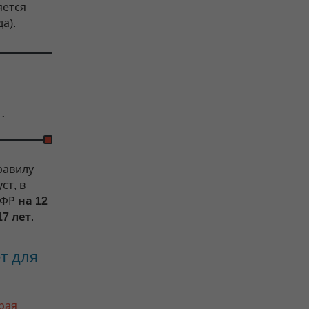
яется
а).
.
равилу
ст, в
 ПФР
на 12
17 лет
.
т для
рая