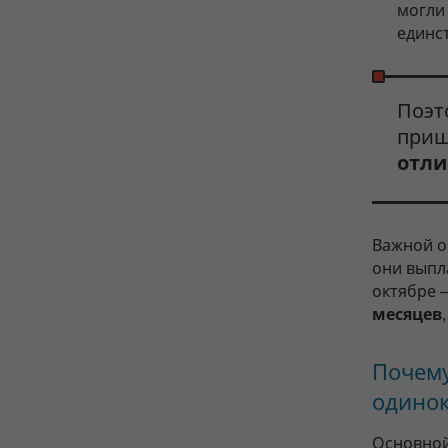
могли
единс
Поэт
приш
отли
Важной о
они вып
октябре —
месяцев
Почему
одинок
Основной