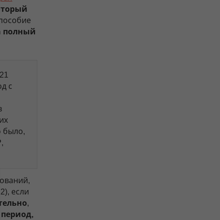
оторый
 пособие
а полный
021
д с
в
их
 было,
,
ований,
), если
ительно
,
 период,