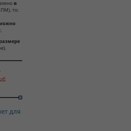
овлено
в
ПМ), то:
можно
;
 размере
е).
ю
ье
лет для