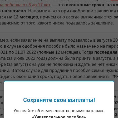
а ребенка от 8 до 17 лет
, — это
окончание срока, на к
а назначена
. Напомним, что при одобрении заявления
тся
на 12 месяцев
, причем оно всегда выплачивается
з
зависимо от того, какого числа подавалось заявление.
ер, если заявление на выплату подавалось в августе 2
то в случае одобрения пособие было назначено на перио
2021 по 31.07.2022 (полные 12 месяцев). Тогда
последняя
ата
(за июль 2022 года) должна была прийти в августе, а 
ре (за август) она уже не положена и ждать ее нет никак
аний. В этом случае для продления пособия семье нужно
жидаясь окончания срока, подать новое заявление в ПФР
 чего оно будет назначено
на следующие 12 месяцев
.
делать это
еще не поздно!
Согласно правилам (
п. 8
треб
Сохраните свои выплаты!
нных Постановлением Правительства № 630 от 09.04.2022
е на новую выплату подать в ПФР
до 30.09.2022 включ
Узнавайте об изменениях первыми на канале
чае одобрения она будет назначена
за весь прошедший
«Универсальное пособие»