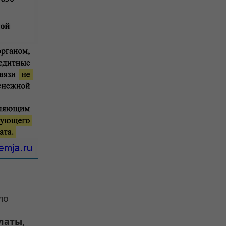
ло
платы
,