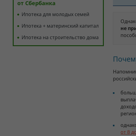
от Сбербанка
Ипотека для молодых семей
Однако
Ипотека + материнский капитал
не п
пособи
Ипотека на строительство дома
Почему
Напомним
российс
больш
выплач
доход
регио
однак
от 8 д