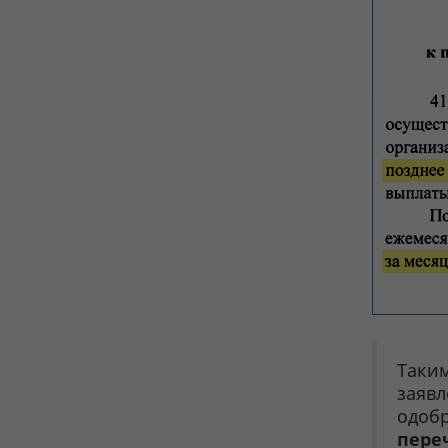
Таким
заяв
одобр
пере