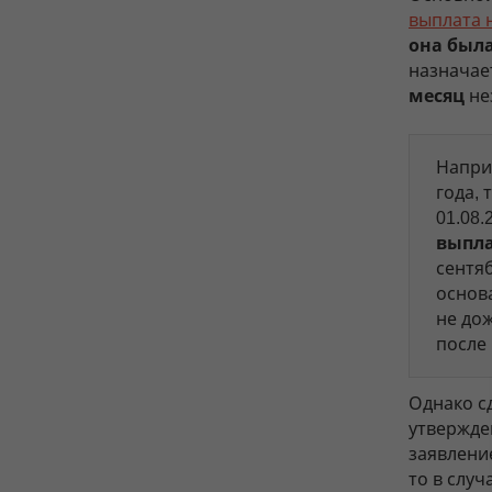
выплата н
она был
назначае
месяц
не
Наприм
года, 
01.08.
выпл
сентяб
основ
не до
после
Однако с
утвержде
заявлени
то в слу