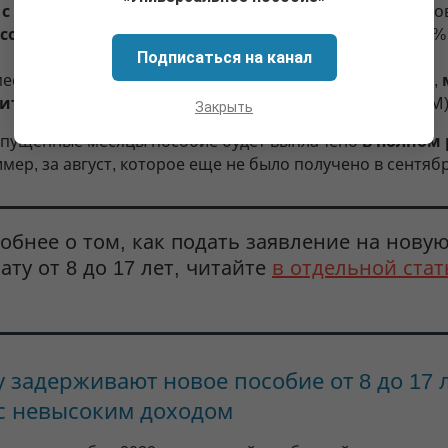
с 01.04.2022
. При этом если новое пособие будет устан
ысоком размере
(соответственно в размере 75 или 100% 
Подписаться на канал
месяцы, за которые уже было получено старое пособие,
ить доплату
(соответственно в размере 25 или 50% ПМ)
Закрыть
опущенные месяцы пособие будет выплачено
в полном
мер, за август, которое еще не было получено в сентябр
обнее о том, как подать заявление на нову
ату от 8 до 17 лет, читайте
в отдельной стат
 задерживают новое пособие от 8 до 17 
с невысоким доходом