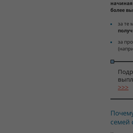
начиная 
более в
за те 
получ
за пр
(напри
Подр
выпл
>>>
Почему
семей 