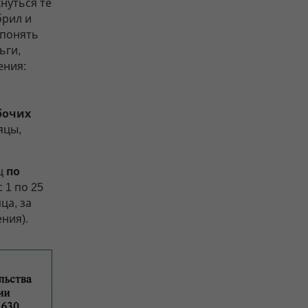
кнуться те
брил и
 понять
ьги,
ения:
е
бочих
яцы,
ц
по
 1 по 25
ца, за
ния).