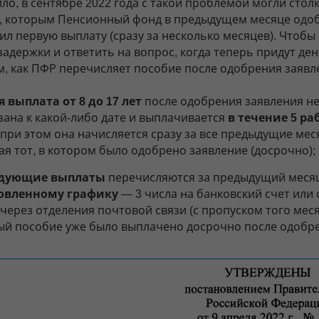
ло, в сентябре 2022 года с такой проблемой могли стол
, которым Пенсионный фонд в предыдущем месяце одо
ил первую выплату (сразу за несколько месяцев). Чтобы
адержки и ответить на вопрос, когда теперь придут ден
, как ПФР перечисляет пособие после одобрения заявл
я выплата от 8 до 17 лет
после одобрения заявления н
зана к какой-либо дате и выплачивается
в течение 5 ра
, при этом она начисляется сразу за все предыдущие мес
ая тот, в котором было одобрено заявление (досрочно);
едующие выплаты
перечисляются за предыдущий меся
овленному графику
— 3 числа на банковский счет или с
через отделения почтовой связи (с пропуском того меся
ый пособие уже было выплачено досрочно после одобре