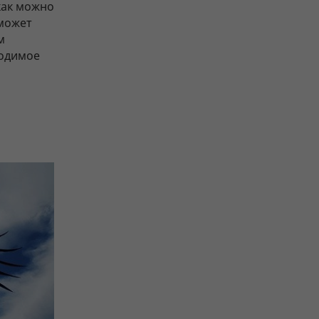
как можно
 может
м
ходимое