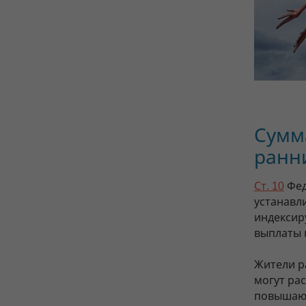
Сумма
ранни
Ст. 10
Фед
устанавл
индексиру
выплаты 
Жители р
могут ра
повышающ