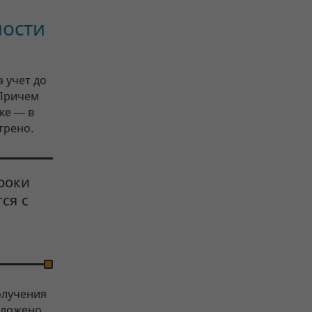
ности
 учет до
 Причем
ке — в
трено.
роки
ся с
олучения
оложено