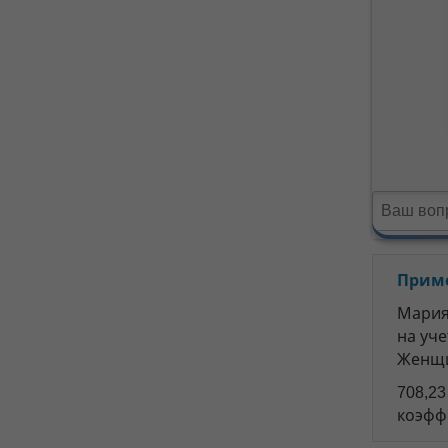
Прим
Мария 
на уче
Женщи
708,2
коэффи