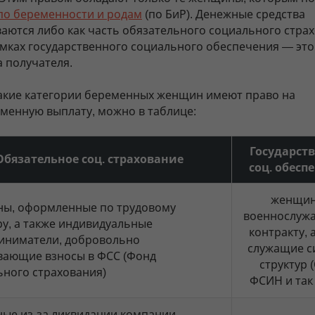
по беременности и родам
(по БиР). Денежные средства
аются либо как часть обязательного социального страх
амках государственного социального обеспечения — это
а получателя.
какие категории беременных женщин имеют право на
менную выплату, можно в таблице:
Государст
Обязательное соц. страхование
соц. обесп
женщин
ы, оформленные по трудовому
военнослуж
у, а также индивидуальные
контракту, 
иниматели, добровольно
служащие с
вающие взносы в ФСС (Фонд
структур 
ьного страхования)
ФСИН и так 
ные из-за ликвидации компании-