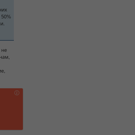
них
 50%
и.
 не
нам,
е,