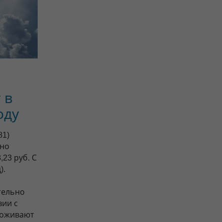
 в
оду
81)
дно
,23 руб. С
).
тельно
вии с
роживают