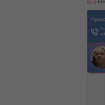
(
ст. 5
ФЗ №