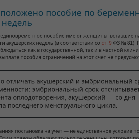
 положено пособие по беремен
 недель
 единовременное пособие имеют женщины, вставшие на
ти акушерских недель (в соответствии со
ст. 9
ФЗ № 81).
людаться как в государственной, так и в частной клини
 выплате пособия ограничений на этот счет не предусмо
о отличать акушерский и эмбриональный с
менности: эмбриональный срок отсчитывает
нта оплодотворения, акушерский — со дня
ла последнего менструального цикла.
анняя постановка на учет — не единственное условие п
 Этим правом обладают только те женщины, которым п