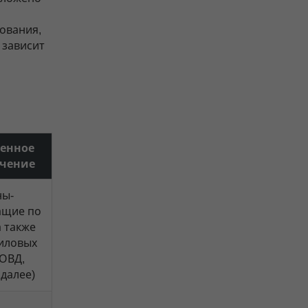
ования,
 зависит
венное
ечение
ы-
ащие по
а также
иловых
(ОВД,
далее)