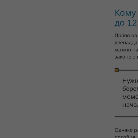
Кому
до 12
Право на
двенадца
можно наб
законе о
Нужн
бере
моме
нача
Однако р
пособия.