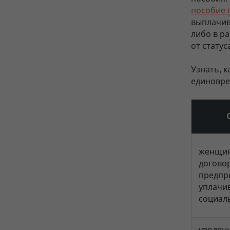
пособие 
выплачив
либо в р
от статус
Узнать, 
единовре
женщин
договор
предпр
уплачи
социал
уволен