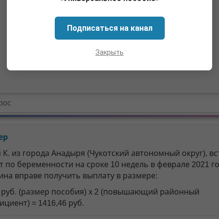
Подписаться на канал
Закрыть
ер
К. из города Анадыря (Чукотский автономный округ), вс
т по беременности на сроке 10 недель в феврале 2021 го
на вправе получить выплату в размере:
3 руб. (размер пособия) х 2 (повышающий районный
циент) = 1416,46 руб.