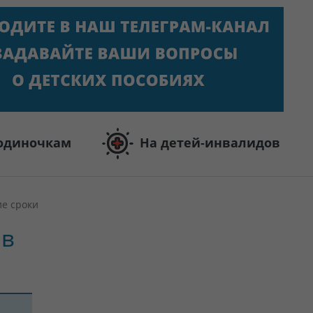
одиночкам
На детей-инвалидов
ие сроки
 в