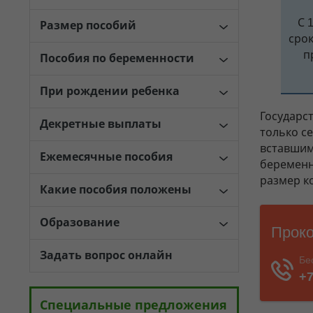
С 
Размер пособий
сро
п
Пособия по беременности
При рождении ребенка
Государс
Декретные выплаты
только с
вставшим
Ежемесячные пособия
беременн
размер к
Какие пособия положены
Образование
Задать вопрос онлайн
Специальные предложения