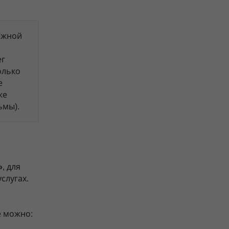
ежной
ег
олько
е
же
ьмы).
»
, для
слугах.
е можно: