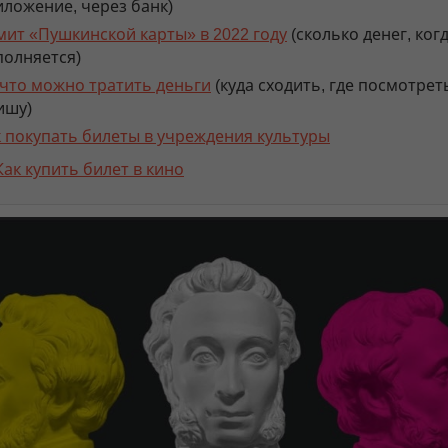
ложение, через банк)
мит «Пушкинской карты» в 2022 году
(сколько денег, ког
полняется)
 что можно тратить деньги
(куда сходить, где посмотрет
ишу)
к покупать билеты в учреждения культуры
Как купить билет в кино