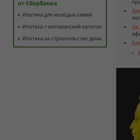
при
от Сбербанка
Ли
Ипотека для молодых семей
по
Ипотека + материнский капитал
На
аф
Ипотека на строительство дома
Ка