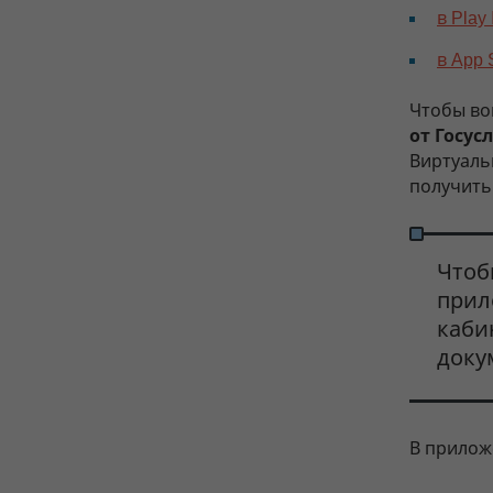
в Play
в App 
Чтобы во
от Госус
Виртуаль
получить
Чтоб
прил
каби
доку
В прилож