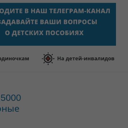
одиночкам
На детей-инвалидов
 5000
урные