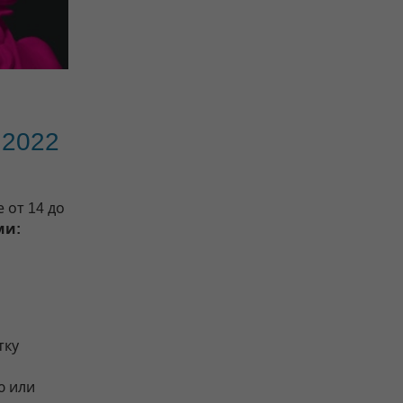
 2022
 от 14 до
ми:
тку
ю или