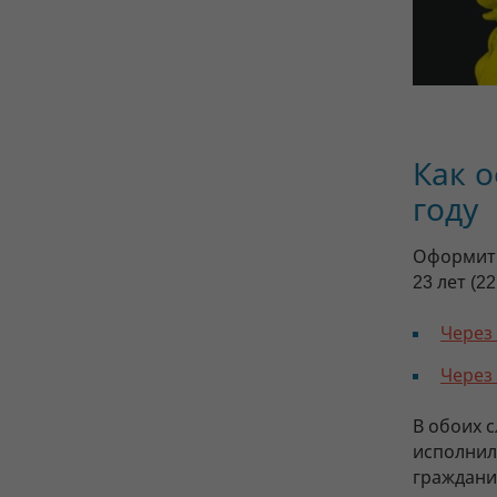
Как 
году
Оформить
23 лет (2
Через
Через
В обоих с
исполнил
граждани