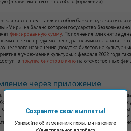
вую (в зависимости от способа оформления).
нская карта представляет собой банковскую карту плат
мы «Мир», на баланс которой государство безвозмездно
ляет
фиксированную сумму
. Пополнение или снятие ден
ными с нее не предусмотрено, расплачиваться можно т
ках целевого назначения (покупка билетов на культурны
риятия в учреждения культуры, с февраля 2022 года так
 доступна
покупка билетов в кино
на отечественные фил
мление через приложение
 карту можно через приложение
«Госуслуги Культура
обходимо иметь подтвержденную учетную запись на Госу
то должна быть учетная запись именно самого ребенка
Сохраните свои выплаты!
а программы), а не родителя. Как зарегистрироваться и
ить учетную запись, читайте
здесь
. Скачать приложени
Узнавайте об изменениях первыми на канале
«Универсальное пособие»