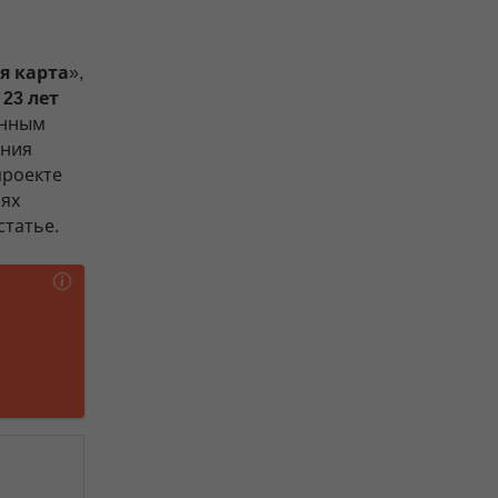
я карта
»,
 23 лет
енным
ения
проекте
иях
статье.