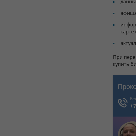
данные
афиша
инфор
карте 
актуа
При пере
купить би