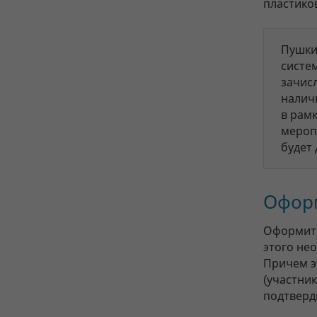
пластико
Пушки
систе
зачис
налич
в рам
мероп
будет
Офор
Оформить
этого не
Причем э
(участник
подтверд