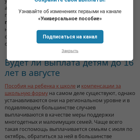
указываются «точные даты» — раньше это было 20
августа, теперь все чаще говорят о 28 августа 2020
Узнавайте об изменениях первыми на канале
года. Все это
домыслы и ничем не
«Универсальное пособие»
подкрепленная информация
, так как до сих пор
нет никакого официального подтверждения
Подписаться на канал
сведений о повторении прямых выплат всем
семьям с детьми до 15 лет включительно.
Закрыть
Будет ли выплата детям до 16
лет в августе
Пособия на ребенка к школе
и
компенсации за
школьную форму
на самом деле существуют, однако
устанавливаются они на региональном уровне и в
подавляющем большинстве случаев
выплачиваются в качестве меры поддержки
многодетных и малоимущих семей. Чаще всего
такая госпомощь выплачивается семьям с июля по
октябрь, обратиться за ней в большинстве