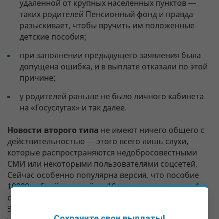
удаленной от крупных населенных пунктов —
таких родителей Пенсионный фонд и правда
разыскивает, чтобы вручить им положенные
детские пособия;
при заполнении предыдущего заявления была
допущена ошибка, и в выплате отказали по этой
причине;
у родителей раньше не было личного кабинета
на «Госуслугах» и так далее.
Новости второго типа
не имеют ничего общего с
действительностью — этого всего лишь слухи,
которые распространяются недобросовестными
СМИ или некоторыми пользователями соцсетей.
Сейчас особенно популярна версия, что пособие
10000 рублей на детей до 16 лет выплатят перед 1
сентября как помощь на подготовку к школе.
Зачастую в подобных сообщениях даже
Сохраните свои выплаты!