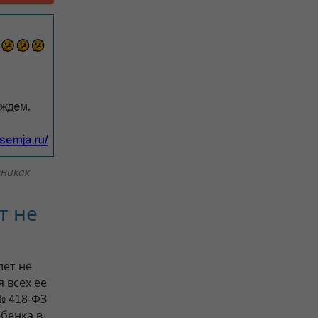
никах
т не
лет не
 всех ее
№ 418-ФЗ
бенка в