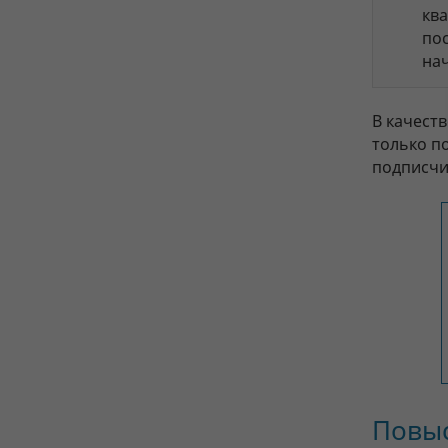
ква
по
на
В качест
только п
подписчи
Повыс