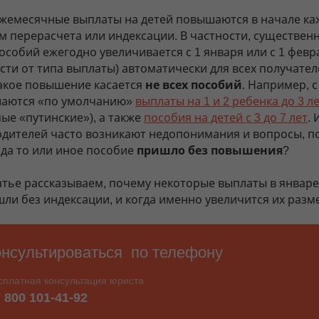
жемесячные выплаты на детей повышаются в начале ка
ем перерасчета или индексации. В частности, существен
особий ежегодно увеличивается с 1 января или с 1 февра
сти от типа выплаты) автоматически для всех получател
акое повышение касается
не всех пособий
. Например, с
аются «по умолчанию»
выплаты на 1 и 2 ребенка до 3 л
ые «путинские»), а также
пособия на детей с 3 до 7 лет
. 
родителей часто возникают недопонимания и вопросы, п
ода то или иное пособие
пришло без повышения
?
татье рассказываем, почему некоторые выплаты в январе
шли без индексации, и когда именно увеличится их разм