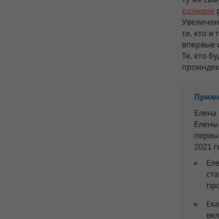
размере
р
Увеличен
те, кто в
впервые и
Те, кто б
проинде
Прим
Елена
Елены 
первы
2021 
Еле
ста
про
Ека
вкл