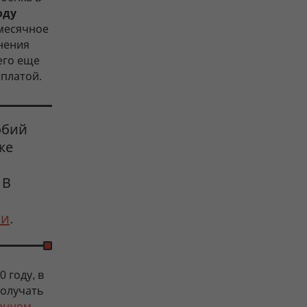
оду
емесячное
нения
 его еще
платой.
обий
же
 В
ки
.
 году, в
получать
енном