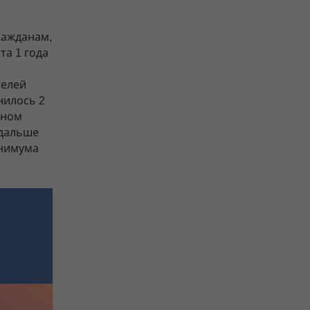
ражданам,
та 1 года
телей
нилось 2
ьном
 дальше
инимума