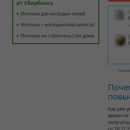
от Сбербанка
Ипотека для молодых семей
Ипотека + материнский капитал
Ипотека на строительство дома
Комм
Почем
повыс
Как уже 
является 
получате
от 28.12