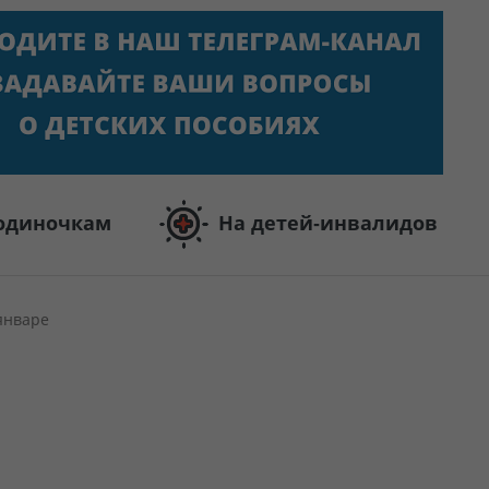
одиночкам
На детей-инвалидов
январе