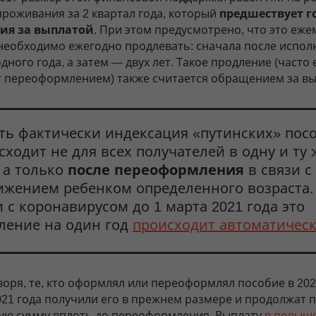
проживания за 2 квартал года, который
предшествует г
ия за выплатой
. При этом предусмотрено, что это еж
необходимо ежегодно продлевать: сначала после испол
дного года, а затем — двух лет. Такое продление (часто
 переоформлением) также считается обращением за вы
сть фактически индексация «путинских» пос
сходит не для всех получателей в одну и ту 
, а только
после переоформления
в связи с
ижением ребенком определенного возраста.
и с коронавирусом до 1 марта 2021 года это
ление на один год
происходит автоматичес
оря, те, кто оформлял или переоформлял пособие в 2020
021 года получили его в прежнем размере и продолжат 
мую сумму вплоть до переоформления. Выплату
в повыш