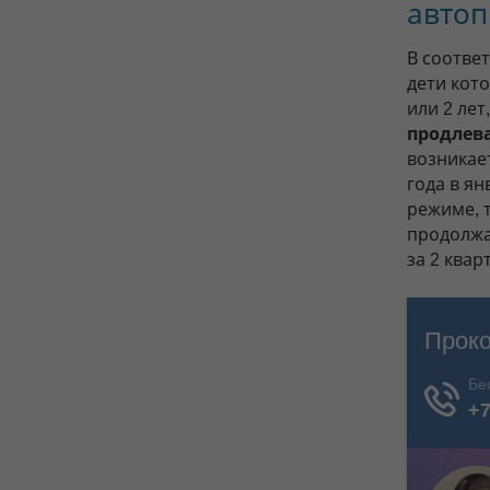
авто
В соотве
дети кото
или 2 лет
продлев
возникае
года в ян
режиме, т
продолжа
за 2 квар