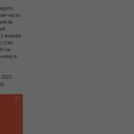
ждого
ная часть
ля (в
ей.
 1 января
ет
(так
Из-за
очему в
 2021
ер.