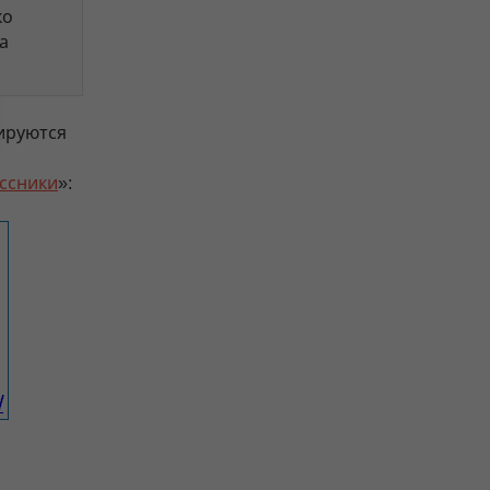
ко
а
сируются
ссники
»: