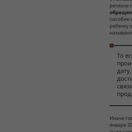
регионе 
обращен
пособие 
ребенку о
называют
То е
прои
дату
дост
связ
прод
Иначе гов
январе 2
ту же са