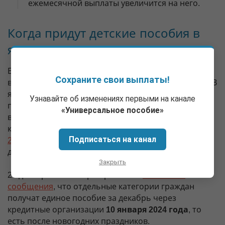
ежемесячной выплаты увеличится на него.
Когда придут детские пособия в
январе 2024 года
Ежемесячные детские пособия от Соцфонда
Сохраните свои выплаты!
выплачиваются в текущем месяце за предыдущий. В
январе выплатные дни выпадают на нерабочие
Узнавайте об изменениях первыми на канале
праздничные дни. В связи с этим ежемесячные
«Универсальное пособие»
выплаты на детей за декабрь придут на банковские
карты (счета) получателей
досрочно — не позднее
Подписаться на канал
29 декабря
, которое является последним рабочим
днем 2023 года.
Закрыть
27 декабря в некоторых регионах
появились
сообщения
, что отдельные категории граждан
получат единое пособие за декабрь через
кредитные организации
10 января 2024 года
, то
есть после новогодних праздников.