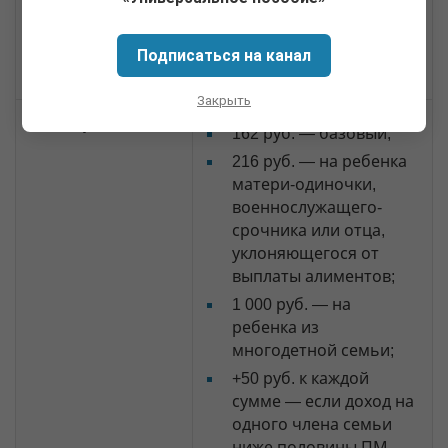
граждан, имеющих
детей»
;
ч. III
постановления №
Подписаться на канал
46-П от 17.04.2006
Закрыть
Размер
162 руб. — базовый;
216 руб. — на ребенка
матери-одиночки,
военнослужащего-
срочника или отца,
уклоняющегося от
выплаты алиментов;
1 000 руб. — на
ребенка из
многодетной семьи;
+50 руб. к каждой
сумме — если доход на
одного члена семьи
ниже половины ПМ