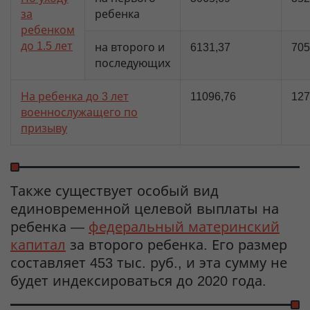
за
ребенка
ребенком
до 1.5 лет
на второго и
6131,37
705
последующих
На ребенка до 3 лет
11096,76
127
военнослужащего по
призыву
Также существует особый вид
единовременной целевой выплаты на
ребенка —
федеральный материнский
капитал
за второго ребенка. Его размер
составляет 453 тыс. руб., и эта сумму не
будет индексироваться до 2020 года.