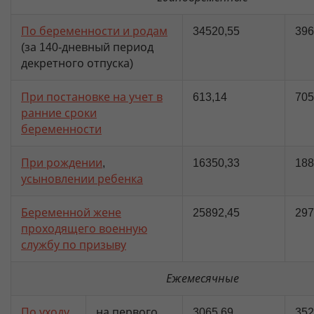
По беременности и родам
34520,55
396
(за 140-дневный период
декретного отпуска)
При постановке на учет в
613,14
705
ранние сроки
беременности
При рождении
,
16350,33
188
усыновлении ребенка
Беременной жене
25892,45
297
проходящего военную
службу по призыву
Ежемесячные
По уходу
на первого
3065,69
352