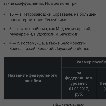
такие коэффициенты. Их в регионе три:
15 — в Петрозаводске, Сортавале, на большей
части территории Республики.
3 — в таких районах, как Медвежьегорский,
Муезерский, Пудожский и Сегежский.
4 — г. Костомукша, а также Беломорский,
Калевальский, Кемский, Лоухский районы.
Размер пособия
на
Название федерального
федеральном
пособия
уровне с
Пе
01.02.2017,
(
руб.
Единовременные