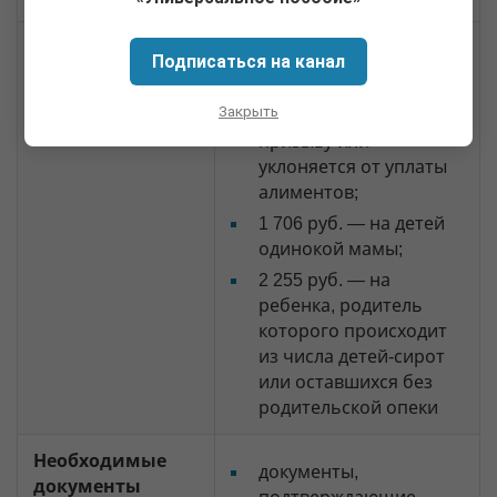
Размер
853 руб. — базовое;
Подписаться на канал
1 280 руб. — если
Закрыть
родитель служит по
призыву или
уклоняется от уплаты
алиментов;
1 706 руб. — на детей
одинокой мамы;
2 255 руб. — на
ребенка, родитель
которого происходит
из числа детей-сирот
или оставшихся без
родительской опеки
Необходимые
документы,
документы