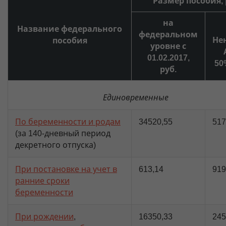
Размер пособия, 
на
Название федерального
федеральном
Не
пособия
уровне с
01.02.2017,
50
руб.
Единовременные
По беременности и родам
34520,55
517
(за 140-дневный период
декретного отпуска)
При постановке на учет в
613,14
919
ранние сроки
беременности
При рождении
,
16350,33
245