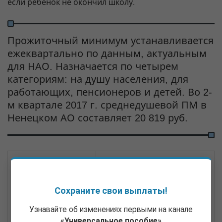
если ребенок не окончил школу.
Прожиточный минимум устанавливается
ежеквартально по данным, актуальным
для НАО. Назначается по четырем
категориям: на душу населения, для
работающих, пенсионеров и детей. Во 2-
м квартале 2017 г. среднедушевой ПМ в
Ненецком АО составляет 20 819 руб.
Каким законом
ст. 13 закона
№ 121-ОЗ от
устанавливается
20.12.2013
«О мерах
социальной поддержки
Сохраните свои выплаты!
отдельных категорий
граждан, проживающих на
Узнавайте об изменениях первыми на канале
территории НАО»
«Универсальное пособие»