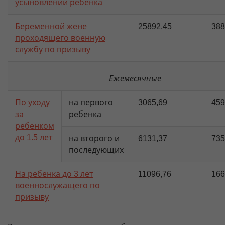
усыновлении ребенка
Беременной жене
25892,45
388
проходящего военную
службу по призыву
Ежемесячные
По уходу
на первого
3065,69
459
за
ребенка
ребенком
до 1.5 лет
на второго и
6131,37
735
последующих
На ребенка до 3 лет
11096,76
166
военнослужащего по
призыву