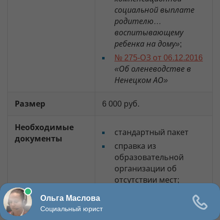
социальной выплате
родителю…
воспитывающему
ребенка на дому»
;
№ 275-ОЗ от 06.12.2016
«Об оленеводстве в
Ненецком АО»
Размер
6 000 руб.
Необходимые
стандартный пакет
документы
справка из
образовательной
организации об
отсутствии мест;
медицинская справка
(если ребенок не
может посещать